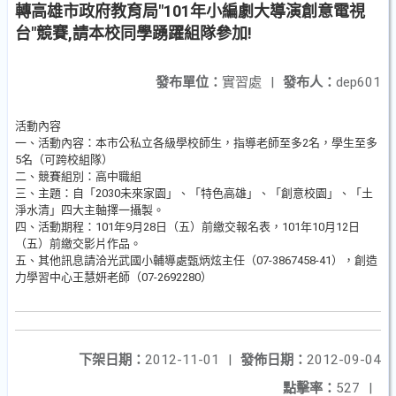
轉高雄市政府教育局"101年小編劇大導演創意電視
台"競賽,請本校同學踴躍組隊參加!
發布單位：
實習處
|
發布人：
dep601
活動內容
一、活動內容：本市公私立各級學校師生，指導老師至多2名，學生至多
5名（可跨校組隊）
二、競賽組別：高中職組
三、主題：自「2030未來家園」、「特色高雄」、「創意校園」、「土
淨水清」四大主軸擇一攝製。
四、活動期程：101年9月28日（五）前繳交報名表，101年10月12日
（五）前繳交影片作品。
五、其他訊息請洽光武國小輔導處甄炳炫主任（07-3867458-41），創造
力學習中心王慧妍老師（07-2692280）
下架日期：
2012-11-01
|
發佈日期：
2012-09-04
點擊率：
527
|