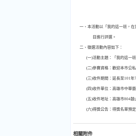
一、本活動以「我的這一班，在
目進行評選。
二、徵選活動內容如下：
(
一
)
活動主題：「我的這一班
(
二
)
參賽資格：歡迎本市公私
(
三
)
收件期間：延長至
101
年
(
四
)
收件單位：高雄市中華藝
(
五
)
收件地址：高雄市
804
鼓
(
六
)
得獎公告：得獎名單預定
相關附件