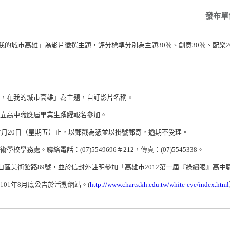
發布單
我的城市高雄」為影片徵選主題，評分標準分別為主題
30
％、創意
30
％、配樂
2
，在我的城市高雄」為主題，自訂影片名稱。
立高中職應屆畢業生踴躍報名參加。
7
月
20
日（星期五）止，以郵戳為憑並以掛號郵寄，逾期不受理。
術學校學務處。聯絡電話：
(07)5549696
＃
212
，傳真：
(07)5545338
。
山區美術館路
89
號，並於信封外註明參加「高雄市
2012
第一屆『綠繡眼』高中
101
年
8
月底公告於活動網站。
(
http://www.charts.kh.edu.tw/white-eye/index.html