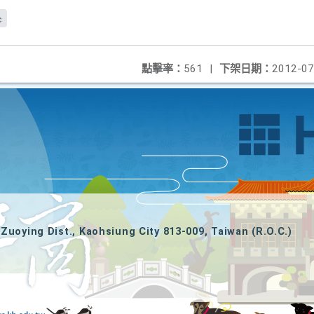
c
點擊率：
561
|
下架日期：
2012-07
Zuoying Dist., Kaohsiung City 813-009, Taiwan (R.O.C.)