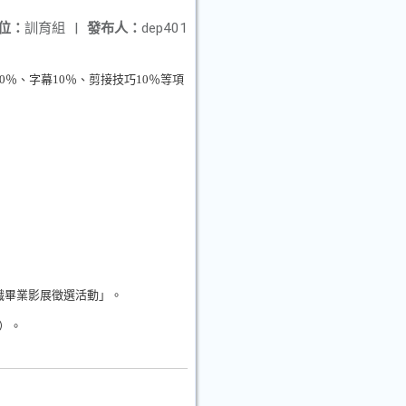
位：
訓育組
|
發布人：
dep401
0
％、字幕
10
％、剪接技巧
10
％等項
職畢業影展徵選活動」。
）。