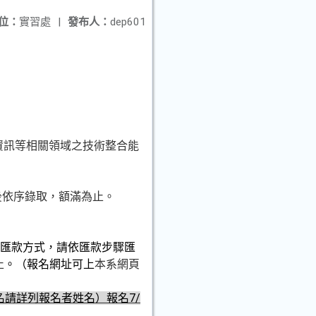
位：
實習處
|
發布人：
dep601
訊等相關領域之技術整合能
後依序錄取，額滿為止。
匯款方式，請依匯款步驟匯
止
。（報名網址可上
本系網頁
名請詳列報名者姓名）報名
7/