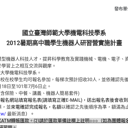
發布單
國立臺灣師範大學機電科技學系
2012
暑期高中職學生機器人研習營實施計畫
機器人科技人才，提昇科學教育及實踐機械、電機、電子、資
於學習上之相互交流與觀摩。
範大學機電科技學系。
校在校學生均可報名參加，每梯次預計招收30人，並依確認先
18日至101年7月6日止。
。(含保險、中餐、講義、機器人簡易套件)
位報名網站填寫報名表
(
請填寫正確
E-MAIL)
，送出報名表後會收到
單，並
來電確認完成報名，名額
以確認之先後順序為準，額滿為
tw/
最新消息
）。
以
ATM
轉帳匯款。
(2)
請於匯款單備註欄上註明○○○（如為團體報
研習營。