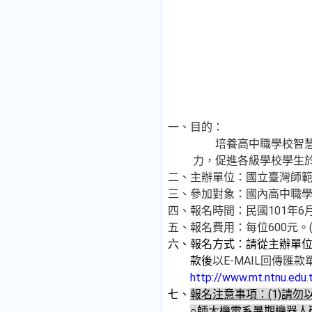
一、
目的：
培養高中職學校智慧型
力，促進各級學校學生
二、
主辦單位：國立臺灣師
三、
參加對象：國內高中職學
四、
報名時間：民國101年6月
五、
報名費用：每位600元
六、
報名方式：請從主辦單
款後
以E-MAIL回傳匯款
http://www.mt.ntnu.edu.
七、
報名注意事項：
(1)
請勿
○師大機電系暑期機器人