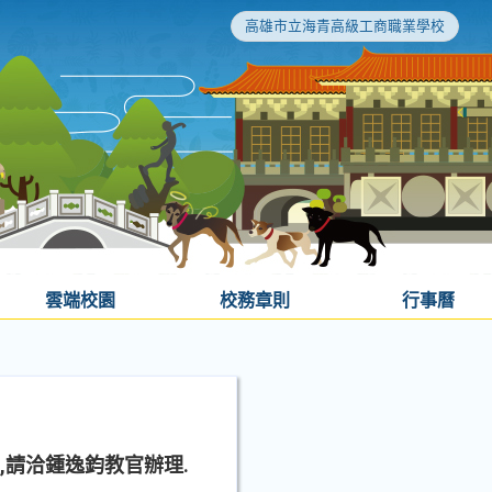
高雄市立海青高級工商職業學校
雲端校園
校務章則
行事曆
,請洽鍾逸鈞教官辦理.