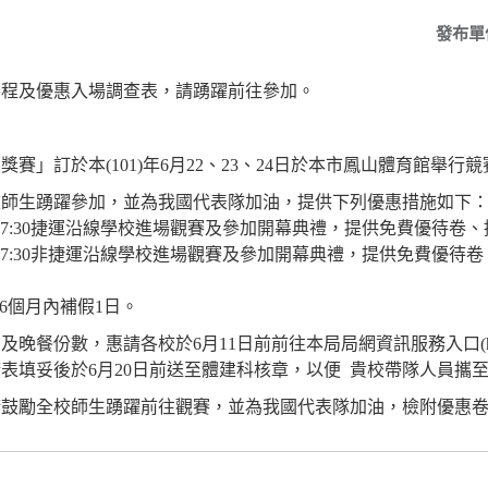
發布單
賽程及優惠入場調查表，請踴躍前往參加。
大獎賽」訂於本
(101)
年
6
月
22
、
23
、
24
日於本市鳳山體育館舉行競
校師生踴躍參加，並為我國代表隊加油，提供下列優惠措施如下
-7:30
捷運沿線學校進場觀賽及參加開幕典禮，提供免費優待卷、
-7:30
非捷運沿線學校進場觀賽及參加開幕典禮，提供免費優待卷
6
個月內補假
1
日。
資及晚餐份數，惠請各校於
6
月
11
日前前往本局局網資訊服務入口
(
請表填妥後於
6
月
20
日前送至體建科核章，以便
貴校帶隊人員攜
請鼓勵全校師生踴躍前往觀賽，並為我國代表隊加油，檢附優惠