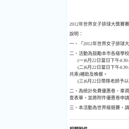
2012
年世界女子排球大獎賽
說明：
一、
「
2012
年世界女子排球
二、
活動為鼓勵本市各級學
(
一
)6
月
22
日當日下午
4:30
(
二
)6
月
22
日當日下午
4:30
共乘
)
補助及晚餐。
(
三
)6
月
22
日帶隊老師予以
二、
為統計免費優惠卷、車
查表單，並將附件優惠卷申
三、
本活動為世界級競賽，