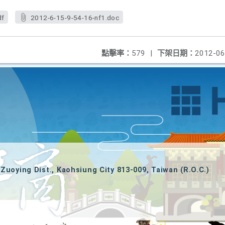
df
2012-6-15-9-54-16-nf1.doc
點擊率：
579
|
下架日期：
2012-06
Zuoying Dist., Kaohsiung City 813-009, Taiwan (R.O.C.)