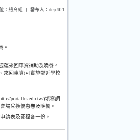
位：
體育組
|
發布人：
dep401
賽。
：
捷運來回車資補助及晚餐。
、來回車資
(
可實施鄰近學校
http://portal.ks.edu.tw/)
填寫調
至會場兌換優惠卷及晚餐。
卷申請表及賽程各一份。