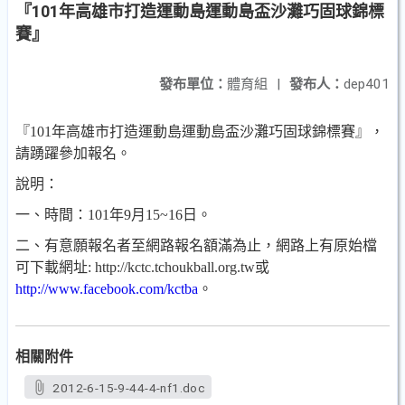
『101年高雄市打造運動島運動島盃沙灘巧固球錦標
賽』
發布單位：
體育組
|
發布人：
dep401
『
101
年高雄市打造運動島運動島盃沙灘巧固球錦標賽』，
請踴躍參加報名。
說明：
一、時間：101年
9
月
15~16
日。
二、
有意願報名者至網路報名額滿為止，網路上有原始檔
可下載網址
: http://kctc.tchoukball.org.tw
或
http://www.facebook.com/kctba
。
相關附件
2012-6-15-9-44-4-nf1.doc