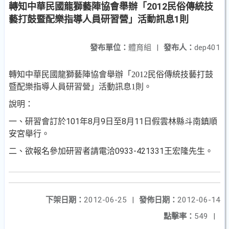
轉知中華民國龍獅藝陣協會舉辦「2012民俗傳統技
藝打鼓暨配樂指導人員研習營」活動訊息1則
發布單位：
體育組
|
發布人：
dep401
轉知中華民國龍獅藝陣協會舉辦「
2012
民俗傳統技藝打鼓
暨配樂指導人員研習營」活動訊息
1
則。
說明：
研習會訂於
101
年
8
月
9
日至
8
月
11
日假雲林縣斗南鎮順
一、
安宮舉行。
二、
欲報名參加研習者請電洽
0933-421331
王宏隆先生。
下架日期：
2012-06-25
|
發佈日期：
2012-06-14
點擊率：
549
|