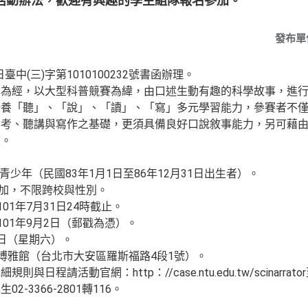
活動辦法，歡迎有興趣的學生組隊報名參加。
發布單
臺中(三)字第1010100232號書函辦理。
為經，以大型科普競賽為緯，由口述生動有趣的科學故事，進行
培養「聽」、「說」、「讀」、「寫」多元學習能力，參賽者不
思考、聽講與寫作之基礎，更須具備良好口說敘事能力，另可藉
度。
歲青少年（民國83年1月1日至86年12月31日出生者）。
參加，不限跨校與性別。
01年7月31日24時截止。
101年9月2日（郵戳為憑）。
20日（星期六）。
學博雅館（台北市大安區羅斯福路4段1號）。
日程請活動官網：http：//case.ntu.edu.tw/scinar
-3366-2801轉116。