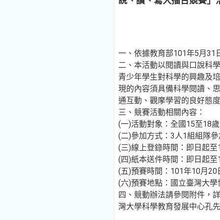
說、讀、寫大擂台競賽」
一、依據教育部101年5月31日
二、本活動以閱讀與口說科學
青少年學生對科學的興趣及
現的內容須具備科學閱讀、
通互動、觀摩學習的良好態
三、競賽活動相關內容：
(一)活動對象：全國15至18
(二)參加方式：3人1組組隊
(三)線上登錄時間：即日起至1
(四)紙本送件時間：即日起至
(五)預賽時間：101年10月
(六)預賽地點：國立臺灣大
四、競動辦法請參閱附件，詳細規則與
灣大學科學教育發展中心孔先生02