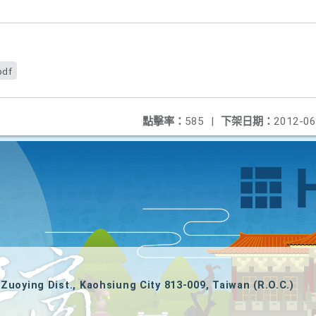
pdf
點擊率：
585
|
下架日期：
2012-06
Zuoying Dist., Kaohsiung City 813-009, Taiwan (R.O.C.)