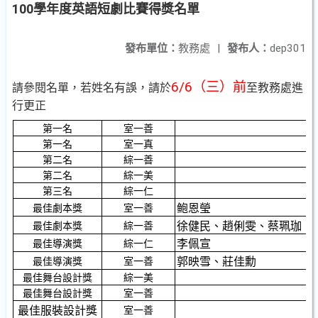
100學年度英語短劇比賽得獎名單
發布單位：
教務處
|
發布人：
dep301
6/6（三）前
請參閱名單，若姓名有誤，請於
至教務處進
行更正
第一名
室一善
第一名
室一真
第二名
綜一善
第二名
綜一美
第三名
綜一仁
鲍恩瑩
最佳劇本獎
室一善
徐健民、趙俐雯、蔡珮珈
最佳劇本獎
綜一善
李佩宣
最佳導演獎
綜一仁
郭映雪、莊佳勳
最佳導演獎
室一善
最佳舞台設計獎
綜一美
最佳舞台設計獎
室一善
最佳服裝設計獎
室一善