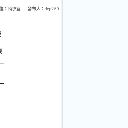
位：
輔導室
|
發布人：
dep250
表
練