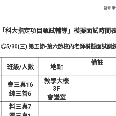
發布單
「科大指定項目甄試輔導」模擬面試時間
◎
5/30(
三
)
第五節
-
第六節校內老師模擬面試
訓
備註
班級/人數
地點
教學大樓
會三真16
3F
綜三善6
會議室
料三真7
電三真1