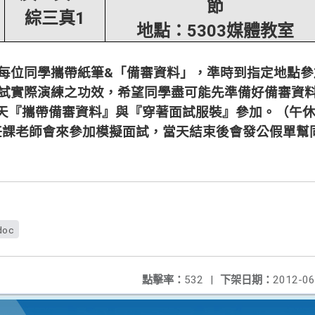
節
綜三真1
地點：5303媒體教室
請每位同學攜帶紙筆&「備審資料」，準時到指定地點參
試實際演練之功效，希望同學盡可能先準備好備審資料
天『攜帶備審資料』與『穿著面試服裝』參加。（午
任課老師會來參加模擬面試，當天結束後會發公假單幫
doc
點擊率：
532
|
下架日期：
2012-06