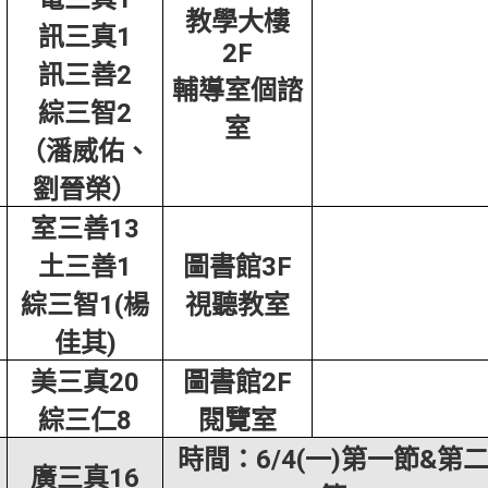
教學大樓
訊三真1
2F
訊三善2
輔導室個諮
綜三智2
室
（潘威佑、
劉晉榮）
室三善13
土三善1
圖書館3F
綜三智1(楊
視聽教室
佳其)
美三真20
圖書館2F
綜三仁8
閱覽室
時間：6/4(一)第一節&第
廣三真16