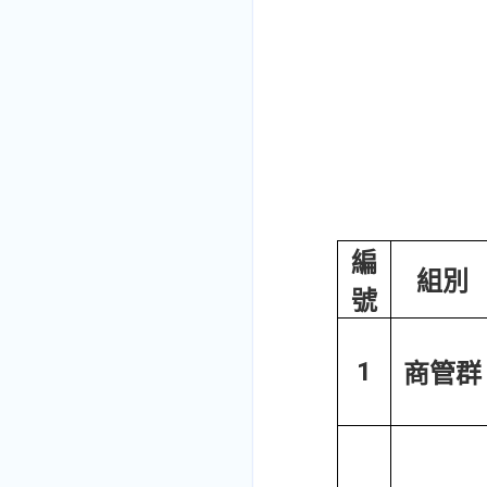
編
組別
號
1
商管群