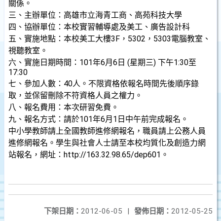
關係。
三、主辦單位：高雄市立海青工商、
高苑科技大學
四、協辦單位：本校實習輔導處及美工、廣告設計科
五、實施地點：本校美工大樓3F，5302，5303電腦教室、
視聽教室。
六、實施日期時間：101年6月6日 (星期三) 下午1:30至
17:30
七、參加人數：40人。不限資格依報名時間先後順序錄
取，並保留刪除不符資格人員之權力。
八、報名費用：本次研習免費。
九、報名方式：請於101年6月1日中午前完成報名。
中小學教師請上全國教師進修網報名，職員請上公務人員
進修網報名。學生與社會人士請至本校均質化及創造力網
站報名，網址：http://163.32.98.65/dep601。
下架日期：
2012-06-05
|
發佈日期：
2012-05-25