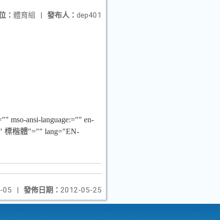
位：
體育組
|
發布人：
dep401
。
;="" mso-ansi-language:="" en-
ly:="" 標楷體"="" lang="EN-
-05
|
發佈日期：
2012-05-25