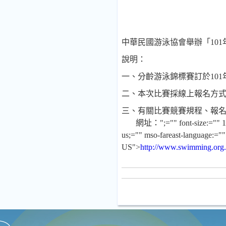
中華民國游泳協會舉辦「
101
說明：
一、
分齡游泳錦標賽訂於
101
二、
本次比賽採線上報名方
三、
有關比賽競賽規程、報
網址：
";="" font-size:="" 
us;="" mso-fareast-language:="
US">
http://www.swimming.org