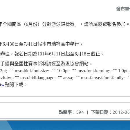
發布單
年全國南區（
6
月份）分齡游泳錦標賽」，
請所屬踴躍報名參加
年
6
月
30
日至
7
月
1
日假本市瑞祥高中舉行。
式辦理，報名日期為
101
年
6
月
11
日起至
6
月
18
日截止。
名手續與全國性賽事新制請逕至游泳協會網站，
12pt;="" mso-bidi-font-size:="" 10.0pt;="" mso-font-kerning:="" 1.0pt
" zh-tw;="" mso-bidi-language:="" ar-sa;="" mso-fareast-font-fami
.tw
點閱下載。
點擊率：
594
|
下架日期：
2012-06