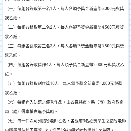
（一）每組各錄取第一名
1
人，每人各頒予獎金新臺幣
6,000
元與獎
狀乙紙。
（二）每組各錄取第二名
2
人，每人各頒予獎金新臺幣
4,500
元與獎
狀乙紙。
（三）每組各錄取第三名
3
人，每人各頒予獎金新臺幣
3,500
元與獎
狀乙紙。
（四）每組各錄取佳作
4
人，每人頒予獎金新臺幣
2,000
元與獎狀乙
紙。
（五）每組各錄取創作獎
10
人，每人頒予獎金新臺幣
1,000
元與獎
狀乙紙。
（六）每組進入決選之優秀作品，由各直轄市、縣（市）政府教育
局（處）得
本權責逕予獎勵。
（七）每一件次可列指導老師乙名，各組前
3
名獲獎學生之指導老師
由所屬單位核予嘉獎
1
次，惟同
1
名指導老師敘獎以
1
次為限。