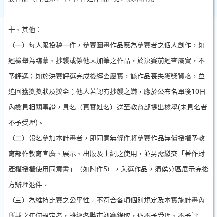
十、其他：
（一）每人限投稿一件，參賽圖畫作品應為參賽者之個人創作，如
經檢舉為臨摹、抄襲或係他人加筆之作品，於決賽前經查屬實，不
予評選；如於決賽評選完成後經查屬實，該作品喪失獲獎資格，並
追回獲獎獎狀及獎金；他人若認有抄襲之嫌，應於公布名單後
10
日
內檢具相關事證，具名（真實姓名）送至教育部提出檢舉
(
未具名者
不予受理
)
。
（二）報名參加本計畫者，即同意無條件將參賽作品無償授權予教
育部作教育宣廣、展示、出版及上網之使用，並另需繳交「著作財
產權授權使用同意書」（如附件
5
），入選作品，須俟分區展示完後
方辦理退件。
（三）為維持比賽之公平性，不符合各項個別規定及本實施計畫內
所載之任何規定者，雖經各縣市初賽錄取，仍不予受理、不予評