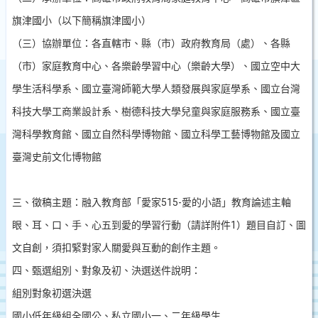
旗津國小（以下簡稱旗津國小）
（三）協辦單位：各直轄市、縣（市）政府教育局（處）、各縣
（市）家庭教育中心、各樂齡學習中心（樂齡大學）、國立空中大
學生活科學系、國立臺灣師範大學人類發展與家庭學系、國立台灣
科技大學工商業設計系、樹德科技大學兒童與家庭服務系、國立臺
灣科學教育館、國立自然科學博物館、國立科學工藝博物館及國立
臺灣史前文化博物館
三、徵稿主題：融入教育部「愛家
515-
愛的小語」教育論述主軸
眼、耳、口、手、心五到愛的學習行動（請詳附件
1
）題目自訂、圖
文自創，須扣緊對家人關愛與互動的創作主題。
四、甄選組別、對象及初、決選送件說明：
組別
對象
初選
決選
國小低年級組
全國公、私立國小一、二年級學生