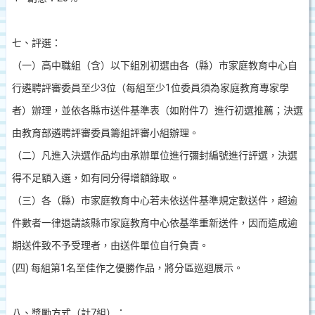
七、評選：
（一）高中職組（含）以下組別初選由各（縣）市家庭教育中心自
行遴聘評審委員至少
3
位（每組至少
1
位委員須為家庭教育專家學
者）辦理，並依各縣市送件基準表（如附件
7
）進行初選推薦；決選
由教育部遴聘評審委員籌組評審小組辦理。
（二）凡進入決選作品均由承辦單位進行彌封編號進行評選，決選
得不足額入選，如有同分得增額錄取。
（三）各（縣）市家庭教育中心若未依送件基準規定數送件，超逾
件數者一律退請該縣市家庭教育中心依基準重新送件，因而造成逾
期送件致不予受理者，由送件單位自行負責。
(
四
)
每組第
1
名至佳作之優勝作品，將分區巡迴展示。
八、獎勵方式（計
7
組）：