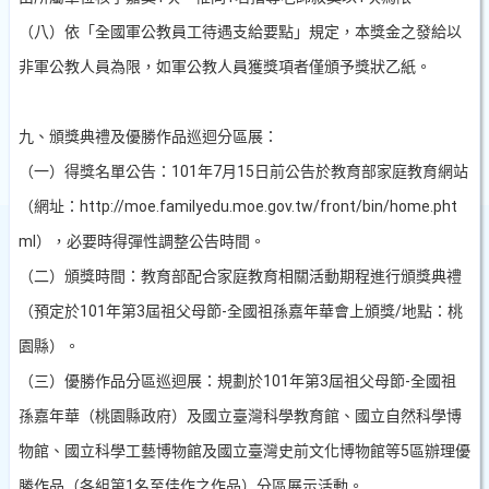
（八）依「全國軍公教員工待遇支給要點」規定，本獎金之發給以
非軍公教人員為限，如軍公教人員獲獎項者僅頒予獎狀乙紙。
九、頒獎典禮及優勝作品巡迴分區展：
（一）得獎名單公告：
101
年
7
月
15
日前公告於教育部家庭教育網站
（網址：
http://moe.familyedu.moe.gov.tw/front/bin/home.pht
ml
），必要時得彈性調整公告時間。
（二）頒獎時間：教育部配合家庭教育相關活動期程進行頒獎典禮
（預定於
101
年第
3
屆祖父母節
-
全國祖孫嘉年華會上頒獎
/
地點：桃
園縣）。
（三）優勝作品分區巡迴展：規劃於
101
年第
3
屆祖父母節
-
全國祖
孫嘉年華（桃園縣政府）及國立臺灣科學教育館、國立自然科學博
物館、國立科學工藝博物館及國立臺灣史前文化博物館等
5
區辦理優
勝作品（各組第
1
名至佳作之作品）分區展示活動。