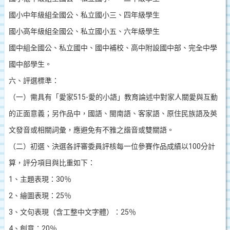
國小中年級組
全國公、私立國小三、四年級學生
國小高年級組
全國公、私立國小五、六年級學生
國中組
全國公、私立國中、國中補校、高中附設國中部、完全中學
國中部學生。
六、評選標準：
（一）需具有「愛家
515-
愛的小語」教育論述中對家人關愛與互動
的正面意義；另作品中，國語、閩南語、客家語、原住民族語及英
文發音或相關詞彙，應避免有不雅之諧音或雙關語。
（二）初選、決選各評審委員評核每一位參賽作品成績以
100
分計
算，評分項目與比重如下：
1
、主題表現：
30
％
2
、繪圖表現：
25
％
3
、文句表現（含工整中文字體）：
25
％
4
、創意：
20
％