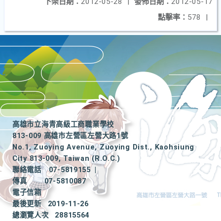
下架日期：
2012-05-28
|
發佈日期：
2012-05-17
點擊率：
578
|
高雄市立海青高級工商職業學校
813-009 高雄市左營區左營大路1號
No.1, Zuoying Avenue, Zuoying Dist., Kaohsiung
City 813-009, Taiwan (R.O.C.)
聯絡電話
07-5819155
|
傳真
07-5810087
電子信箱
最後更新
2019-11-26
總瀏覽人次
28815564