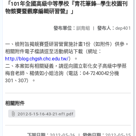
「101年全國高級中等學校『青花筆鋒─學生校園刊
物競賽暨觀摩編輯研習營』」
發布單位：
訓育組
|
發布人：
dep401
一、檢附旨揭競賽暨研習營實施計畫1份（如附件）供參。
相關附件電子檔請逕至活動網站下載（網址：
http://blog.chgsh.chc.edu.tw/
）。
二、本案如有相關疑義，請逕向國立彰化女子高級中學蔡
梅音老師、楊倩如小姐洽詢（電話：04-7240042分機
301、307）。
相關附件
2012-5-15-16-43-21-nf1.pdf
下架日期：
2012-05-26
|
發佈日期：
2012-05-15