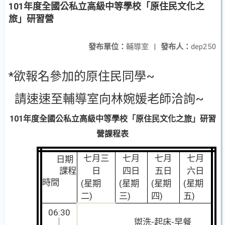
101年度全國公私立高級中等學校「原住民文化之
旅」研習營
發布單位：
輔導室
|
發布人：
dep250
*欲報名參加的原住民同學~
請速速至輔導室向林婉媛老師洽詢~
101年度全國公私立高級中等學校「原住民文化之旅」研習
營課程表
七月三
七月
七月
七月
日期
課程
日
四日
五日
六日
時間
(
星期
(
星期
(
星期
(
星期
二)
三)
四)
五)
06:30
｜
盥洗-起床-早餐