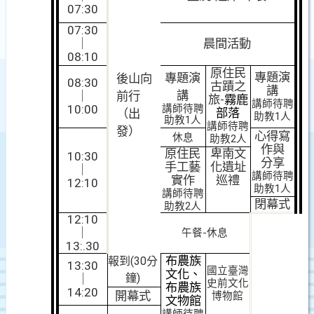
07:30
07:30
｜
晨間活動
08:10
原住民
專題演
專題演
後山向
08:30
古蹟之
講
講
｜
前行
旅-
霧鹿
講師待聘
10:00
講師待聘
部落
（出
助教1人
助教1人
講師待聘
發）
心得寫
休息
助教2人
作與
原住民
卑南文
10:30
分享
手工藝
化遺址
｜
講師待聘
實作
巡禮
12:10
助教1人
講師待聘
閉幕式
助教2人
12:10
｜
午餐-休息
13:.30
布農族
報到(30分
13:30
國立臺灣
文化、
鐘)
｜
史前文化
布農族
14:20
開幕式
博物館
文物館