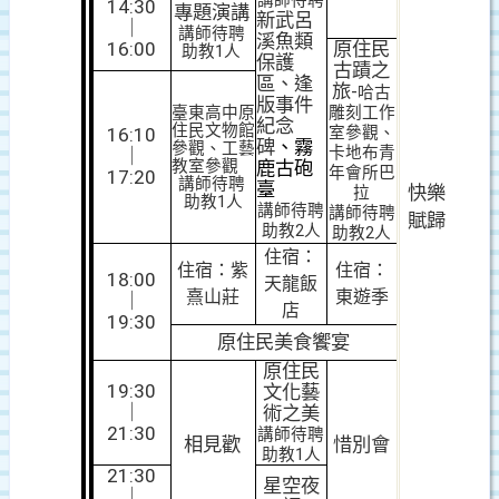
講師待聘
14:30
專題演講
新武呂
｜
講師待聘
溪魚類
16:00
原住民
助教1人
保護
古蹟之
區、逢
旅-
哈古
版事件
臺東高中原
雕刻工作
紀念
住民文物館
室參觀、
16:10
碑
、霧
參觀、工藝
卡地布青
｜
教室參觀
鹿古砲
年會所巴
17:20
講師待聘
臺
快樂
拉
助教1人
講師待聘
講師待聘
賦歸
助教2人
助教2人
住宿：
住宿：紫
住宿：
18:00
天龍飯
熹山莊
東遊季
｜
店
19:30
原住民美食饗宴
原住民
19:30
文化藝
｜
術之美
21:30
講師待聘
相見歡
惜別會
助教1人
21:30
星空夜
｜