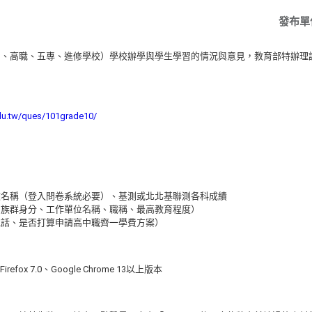
發布單
中、高職、五專、進修學校）學校辦學與學生學習的情況與意見，教育部特辦理
edu.tw/ques/101grade10/
校名稱（登入問卷系統必要）、基測或北北基聯測各科成績
、族群身分、工作單位名稱、職稱、最高教育程度）
電話、是否打算申請高中職齊一學費方案）
Firefox 7.0、Google Chrome 13以上版本