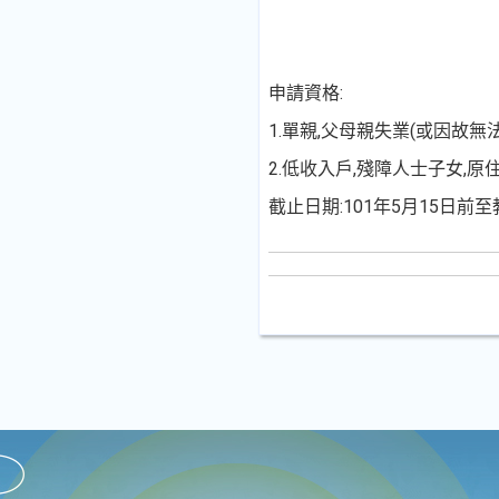
申請資格:
1.單親,父母親失業(或因故
2.低收入戶,殘障人士子女,
截止日期:101年5月15日前