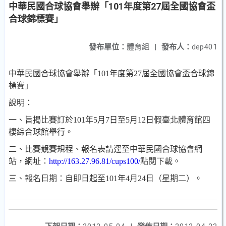
中華民國合球協會舉辦「101年度第27屆全國協會盃
合球錦標賽」
發布單位：
體育組
|
發布人：
dep401
中華民國合球協會舉辦「101年度第27屆全國協會盃合球錦
標賽」
說明：
一、
旨揭比賽訂於
101
年
5
月
7
日至
5
月
12
日假臺北體育館四
樓綜合球館舉行。
二、
比賽競賽規程、報名表請逕至中華民國合球協會網
站，網址：
http://163.27.96.81/cups100/
點閱下載。
三、
報名日期：自即日起至
101
年
4
月
24
日（星期二）。