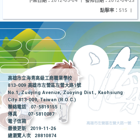
下架日期：
2012-05-04
|
發佈日期：
2012-04-23
點擊率：
515
|
高雄市立海青高級工商職業學校
813-009 高雄市左營區左營大路1號
No.1, Zuoying Avenue, Zuoying Dist., Kaohsiung
City 813-009, Taiwan (R.O.C.)
聯絡電話
07-5819155
|
傳真
07-5810087
電子信箱
最後更新
2019-11-26
總瀏覽人次
28810874