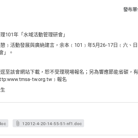
發布單
理101年「水域活動管理研會」
憩﹞活動發展與廣納建言，余本﹝101﹞年5月26-17日﹝六、
會」。
請逕至該會網站下載，恕不受理現場報名；另為響應節能省碳，
ww.tmsa-tw.org.tw﹞報名
先生
doc
12012-4-20-14-55-51-nf1.doc