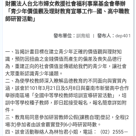
財團法人台北市婦女救援社會福利事業基金會舉辦
「青少年價值觀及理財教育宣導工作─國、高中職教
師研習活動」
發布單位：
訓育組
|
發布人：
dep401
一、旨揭計畫目標在建立青少年正確的價值觀與理財知
識，預防因扭曲之金錢價值而產生的偏差及喪失品德行
為，重建正向的社會價值並傳遞給我們的青少年，讓社會
大眾重新認識青少年議題。
二、為使學校教師深入瞭解品德教育的不同面向與實質內
涵，該會於101年3月21日及5月8日與臺南市新營高中合作
舉辦南區場「全國中等學校教師培訓宣導研習活動」，培
訓中等學校種子教師，即日起接受報名，報名簡章詳如附
件。
三、教育局同意參加研習教師公假(課務自理)登記，全程(2
場次)參加者由該會覈實登列6小時研習時數。
四、該會活動聯絡人為林怡君小姐，電話：（02）2555－