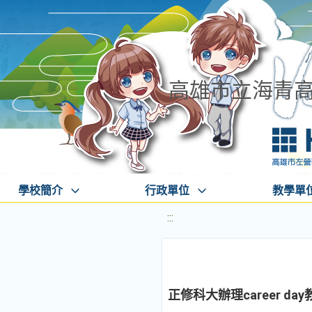
高雄市立海青
學校簡介
行政單位
教學單
:::
正修科大辦理career da