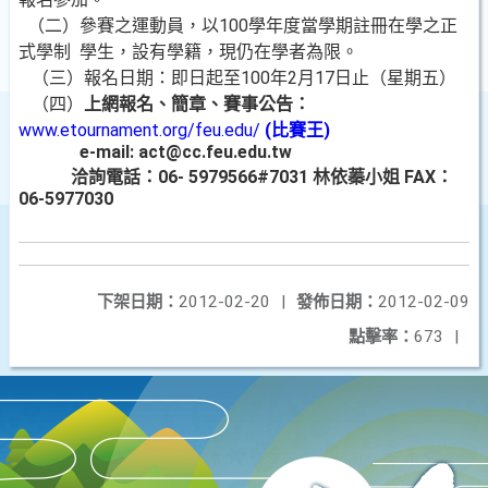
（二）參賽之運動員，以100學年度當學期註冊在學之正
式學制
學生，設有學籍，現仍在學者為限。
（三）報名日期：即日起至100年2月17日止（星期五）
（四）
上網報名、簡章、賽事公告：
www.etournament.org/feu.edu/
(
比賽王
)
e-mail: act@cc.feu.edu.tw
洽詢電話：
06- 5979566#7031
林依蓁小姐
FAX
：
06-5977030
下架日期：
2012-02-20
|
發佈日期：
2012-02-09
點擊率：
673
|