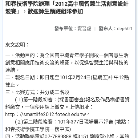
和春技術學院辦理「2012高中職智慧生活創意設計
競賽」，歡迎師生踴躍組隊參加
發布單位：
實習處
|
發布人：
dep601
來文說明：
一、活動目的：為全國高中職青年學子開啟一個智慧生活
創意相關應用技術交流的競賽，以促進智慧生活與科技的
連結。
二、報名日期：即日起至101年2月24日(星期五)中午12點
截止。
三、比賽方式：共分成二階段
(１)第一階段初審：(採書面審查)報名及作品構想書資
料繳交，一律使用線上繳交。上傳網址：
http：//smartlife2012.fotech.edu.tw。
(２)第二階段複賽：101年3?7日現場展示評審 (地點：
和春技術學院工學院一樓中庭)
四、活動聯絡電話07-7889888 轉3151 劉家珍小姐，其餘