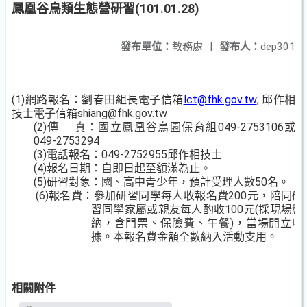
鳳凰谷鳥類生態營研習(101.01.28)
發布單位：
教務處
|
發布人：
dep301
(1)網路報名：劉春田組長電子信箱
lct@fhk.gov.tw
; 邱作相
技士電子信箱shiang@fhk.gov.tw
(2)傳
真：國立鳳凰谷鳥園保育組049-2753106或
049-2753294
(3)電話報名：049-2752955邱作相技士
(4)報名日期：自即日起至額滿為止。
(5)研習對象：國、高中青少年，預計受理人數50名。
(6)
報名費
：參加研習同學每人收報名費200元，陪同研
習同學家屬或親友每人酌收100元(採現場繳
納，含門票、保險費、午餐)，當場開立收
據。本報名費金額全數納入活動支用。
相關附件