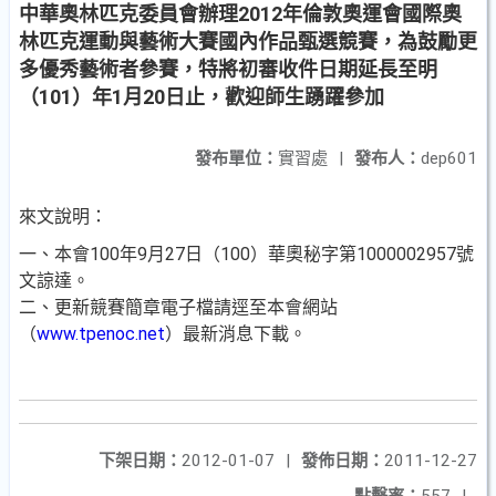
中華奧林匹克委員會辦理2012年倫敦奧運會國際奧
林匹克運動與藝術大賽國內作品甄選競賽，為鼓勵更
多優秀藝術者參賽，特將初審收件日期延長至明
（101）年1月20日止，歡迎師生踴躍參加
發布單位：
實習處
|
發布人：
dep601
來文說明：
一、本會100年9月27日（100）華奧秘字第1000002957號
文諒達。
二、更新競賽簡章電子檔請逕至本會網站
（
www.tpenoc.net
）最新消息下載。
下架日期：
2012-01-07
|
發佈日期：
2011-12-27