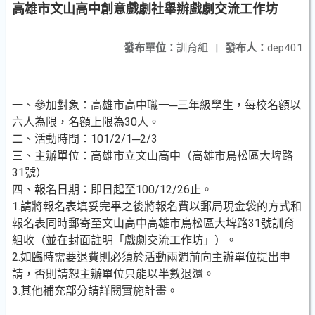
高雄市文山高中創意戲劇社舉辦戲劇交流工作坊
發布單位：
訓育組
|
發布人：
dep401
一、參加對象：高雄市高中職一─三年級學生，每校名額以
六人為限，名額上限為30人。
二、活動時間：101/2/1─2/3
三、主辦單位：高雄市立文山高中（高雄市鳥松區大埤路
31號）
四、報名日期：即日起至100/12/26止。
1.請將報名表填妥完畢之後將報名費以郵局現金袋的方式和
報名表同時郵寄至文山高中高雄市鳥松區大埤路31號訓育
組收（並在封面註明「戲劇交流工作坊」）。
2.如臨時需要退費則必須於活動兩週前向主辦單位提出申
請，否則請恕主辦單位只能以半數退還。
3.其他補充部分請詳閱實施計畫。