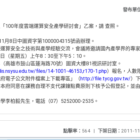
發布單
「100年度雲端運算安全產學研討會」乙案，請 查照。
1月8日中圖資字第1000004315號函辦理。
端運算安全之技術與產學經驗交流，會議將邀請國內產學界的專
5日（星期五）上午8：30至下午5：10。
（高雄市鼓山區蓮海路70號）圖資大樓B1視訊研討室。
/lis.nsysu.edu.tw/files/14-1001-46153,r170-1.php
）報名，人數限
政府電子公文附件檔案上下載專區」（
http://file.tycg.gov.tw/
）
本府同意在課務自理不支代課鐘點費原則下核予公假登記，並由
柏毅先生，電話（07）5252000-2535。
點擊率：
564
|
下架日期：
2011-11