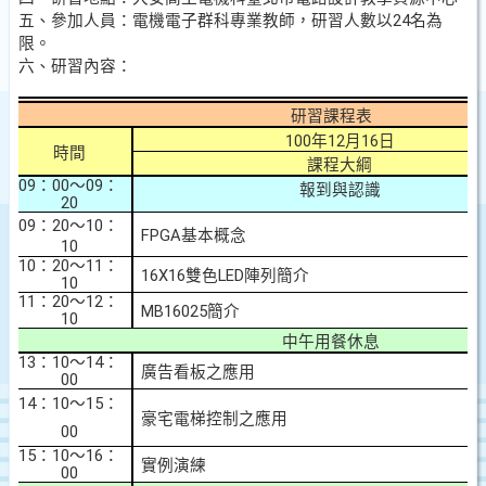
五、參加人員：電機電子群科專業教師，研習人數以
24
名為
限。
六、研習內容：
研習課程表
100
年
12
月
16
日
時間
課程大綱
09
：
00
～
09
：
報到與認識
20
09
：
20
～
10
：
FPGA
基本概念
10
10
：
20
～
11
：
16X16
雙色
LED
陣列簡介
10
11
：
20
～
12
：
MB16025
簡介
10
中午用餐
休息
13
：
10
～
14
：
廣告看板之應用
00
14
：
10
～
15
：
豪宅電梯控制之應用
00
15
：
10
～
16
：
實例演練
00