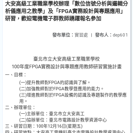
大安高級工業職業學校辦理「數位信號分析與邏輯分
析儀應用之教學」及「FPGA實務設計與專題應用」
研習，歡迎電機電子群教師踴躍報名參加
發布單位：
實習處
|
發布人：
dep601
臺北市立大安高級工業職業學校
100年度FPGA實務設計與專題應用教師研習實施計畫
一、目標：
(
一
)
提升教師對
FPGA
的認識與了解。
(
二
)
加強教師對於
FPGA
教學暨應用的能力。
(
三
)
增進教師對於
FPGA
設備的認識及專題製作的教學應
用。
二、辦理單位：
(
一
)
主辦單位：臺北市立大安高工
(
二
)
協辦單位：臺北市電路設計教學資源中心
三、研習日期：
100
年
12
月
16
日
(
星期五
)
四、研習地點：大安高工電機科臺北市電路設計教學資源中心