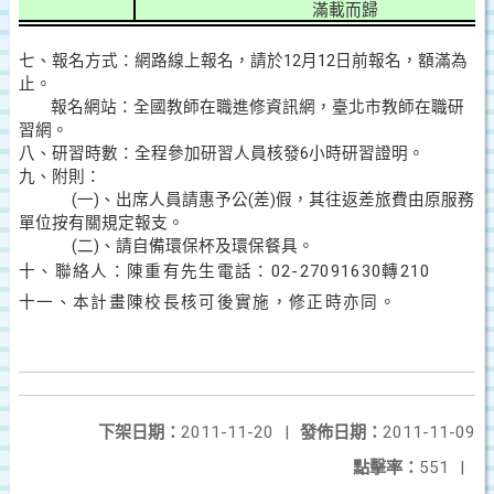
滿載而歸
七、報名方式：網路線上報名，請於
12
月
12
日前報名，額滿為
止。
報名網站：全國教師在職進修資訊網，臺北市教師在職研
習網
。
八、研習時數：全程參加研習人員核發
6
小時研習證明。
九、附則：
(
一
)
、出席人員請惠予公
(
差
)
假，其往返差旅費由原服務
單位按有關規定報支。
(
二
)
、請自備環保杯及環保餐具。
十、聯絡人：陳重有先生
電話：
02-27091630
轉
210
十一、本計畫陳
校長核可後實施，修正時亦同。
下架日期：
2011-11-20
|
發佈日期：
2011-11-09
點擊率：
551
|