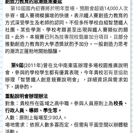
創造力教育的思潮逐漸蔓延
第
10屆國內初賽將於明年登場，預期會超過14,000人次
參賽。
鐵人賽規模擴增的快速，表示鐵人賽創造力教育的
方式深受學生及老師的認同。不但多所學校自組智慧鐵人
社團，某些學測、學校考題甚至出現與鐵人賽類似的題
目。此外，本競賽已
列為技專院校甄審加分項目，且
部分
推動創造力教育的大學憑獎狀酌予加分。一股創造力思考
的潮流正蓬勃地開始醞釀。
第9屆
(2011
年)曾在北中南東區辦理多場校園推廣說明
會，參與的學校學生都有優異表現，今年貴校
若有意協助
辦理「智慧鐵人創意競賽說明會」，詳細資訊與需求如
下，請參酌。
重點說明會辦理辦法
對象：貴校所在區域之高中職。參與人員原則上為
校長、
行政人員、導師、學生等。
人數：原則上每場至少30人。
場地需求：依照人數多寡而定，但需有平面空間以辦體驗
活動。