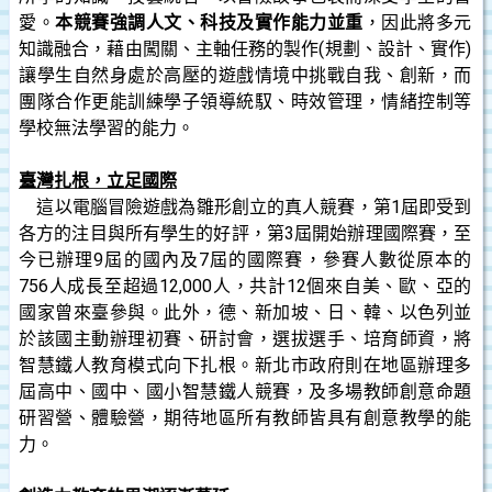
愛。
本競賽強調人文、科技及實作能力並重
，因此將多元
知識融合，藉由闖關、主軸任務的製作(規劃、設計、實作)
讓學生自然身處於高壓的遊戲情境中挑戰自我、創新，而
團隊合作更能訓練學子領導統馭、時效管理，情緒控制等
學校無法學習的能力。
臺灣扎根，立足國際
這以電腦冒險遊戲為雛形創立的真人競賽，第1屆即受到
各方的注目與所有學生的好評，第3屆開始辦理國際賽，至
今已辦理9屆的國內及7屆的國際賽，參賽人數從原本的
756人成長至超過12,000人，共計12個來自美、歐、亞的
國家曾來臺參與。此外，德、新加坡、日、韓、以色列並
於該國主動辦理初賽、研討會，選拔選手、培育師資，將
智慧鐵人教育模式向下扎根。新北市政府則在地區辦理多
屆高中、國中、國小智慧鐵人競賽，及多場教師創意命題
研習營、體驗營，期待地區所有教師皆具有創意教學的能
力。