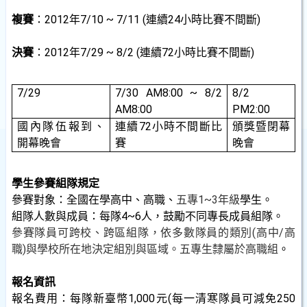
複賽
：2012年7/10 ~ 7/11 (連續24小時比賽不間斷)
決賽
：2012年7/29 ~ 8/2 (連續72小時比賽不間斷)
7/29
7/30 AM8:00 ~ 8/2
8/2
AM8:00
PM2:00
國內隊伍報到、
連續72小時不間斷比
頒獎暨閉幕
開幕晚會
賽
晚會
學生參賽組隊規定
參賽對象：全國在學高中、高職、
五專
1~3年級
學生。
組隊人數與成員：每隊4~6人，鼓勵不同專長成員組隊。
參賽隊員可跨校、跨區組隊，依多數隊員的類別
(高中/高
職)與學校所在地決定組別與區域。五專生隸屬於高職組
。
報名資訊
報名費用：每隊新臺幣1,000元(每一清寒隊員可減免250