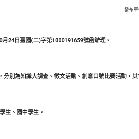
發布單
0
24
(
)
1000191659
月
日臺國
二
字第
號函辦理。
，分別為知識大調查、徵文活動、創意口號比賽活動，其
學生、國中學生。