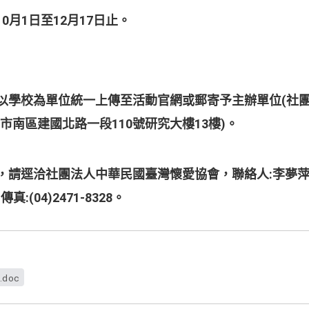
10
1
12
17
月
日至
月
日止。
(
以學校為單位統一上傳至活動官網或郵寄予主辦單位
社
110
13
)
中市南區建國北路一段
號研究大樓
樓
。
:
，請逕洽社團法人中華民國臺灣懷愛協會，聯絡人
李夢
:(04)2471-8328
、傳真
。
.doc