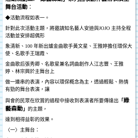
舞台活動
：
◆
活動流程如表一。
針對此次活動主題，將邀請知名藝人安迪與
JOJO
主持全程
活動並安排超偶形
象清新、
100
年新出爐金曲歌手黃文星、王雅婷擔任環保大
使、名歌手王瑞霞、
金曲歌后張秀卿、名歌星兼名詞曲創作人江志豐、王雅
婷、林宗興於主舞台上
做一連串的表演，內容以環保概念為主，透過輕鬆、熱情
有勁的舞台表演，讓
綠
與會的民眾在欣賞的過程中接收到表演者所要傳達出
「
藝森動
」
的主題，
達到相得益彰的效果。
〈一〉主舞台：