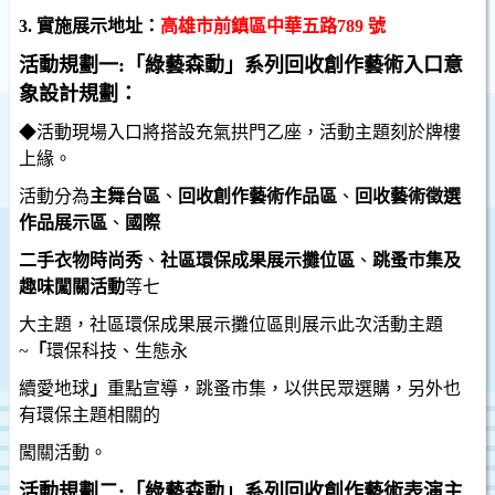
：
3.
實施展示地址
高雄市前鎮區中華五路
789
號
活動規劃一
:
「綠藝森動」系列回收創作藝術入口意
象設計規劃：
◆
活動現場入口將搭設充氣拱門乙座，活動主題刻於牌樓
上緣。
、
活動分為
主舞台區
、
回收創作藝術作品區
回收藝術徵選
作品展示區
、
國際
、
二手衣物時尚秀
社區環保成果展示攤位區
、
跳蚤市集及
等七
趣味闖關活動
大主題，社區環保成果展示攤位區則展示此次活動主題
~
「
環保科技、生態永
續愛地球
」
重點宣導，跳蚤市集，以供民眾選購，另外也
有環保主題相關的
闖關活動。
活動規劃二
:
「綠藝森動」系列回收創作藝術表演主