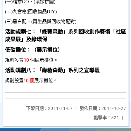
(
一
)
瞎拼
GO
，
(
環保拼圖
)
(
二
)
九宮格
(
回收物品
DIY)
(
三
)
黑白配，
(
再生品與回收物配對
)
活動規劃七：「綠藝森動」系列回收創作藝術「社區
成果展」及綠環保
低碳攤位：（展示攤位）
10
規劃設置
個展示攤位。
活動規劃八：「綠藝森動」系列之宣導區
規劃設置
10
個
展示攤位。
下架日期：
2011-11-07
|
發佈日期：
2011-10-27
點擊率：
521
|