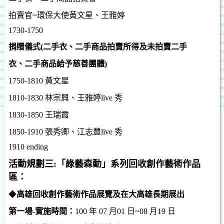
拍賣官
~
環保大使黃文星、王雅婷
1730-1750
捐贈儀式
(
二手衣、二手商品拍賣所得及未拍賣二手
衣、二手商品給予慈善團體
)
1750-1810
黃文星
1810-1830
林宗興、王雅婷
live
秀
1830-1850
王瑞霞
1850-1910
張秀卿、江志豐
live
秀
1910
ending
活動規劃三
:
「綠藝森動」系列回收創作藝術作品
區：
◆
高雄回收創作藝術作品展覽及在大高雄長期展出
第一場
-
實施時間：
100
年
07
月
01
日
~08
月
19
日