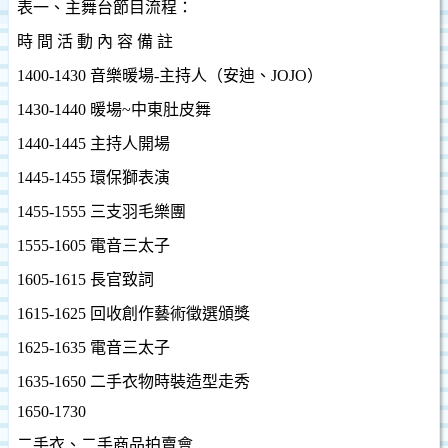
表一、主舞台節目流程：
時 間 活 動 內 容 備 註
1400-1430
音樂暖場
-
主持人（安迪、
JOJO
）
1430-1440
暖場
~
中東肚皮舞
1440-1445
主持人開場
1445-1455
環保獅表演
1455-1555
三支羽毛樂團
1555-1605
電音三太子
1605-1615
長官致詞
1615-1625
回收創作藝術徵選頒獎
1625-1635
電音三太子
1635-1650
二手衣物時裝造型走秀
1650-1730
二手衣、二手商品拍賣會