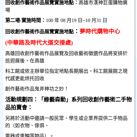
回收創作藝術作品展覽實施地點：
高雄市漢神巨蛋購物廣
場
第二場
-
實施時間：
100
年
08
月
19
日
~10
月
31
日
：
夢時代購物中心
回收創作藝術作品展覽實施地點
(
中華路及時代大道交接處
)
高雄回收創作藝術作品展覽及回收藝術徵選作品將安排於
巡迴展後，在高雄
科工館或依主辦單位指定地點長期展出，科工館展館之現
代感更能烘托回收
創作藝術作品鬼斧神功之妙！
活動規劃四：「綠藝森動」系列回收創作藝術二手物
品拍賣會：
另將於活動中邀請一般民眾、學生或企業界提供二手物品
的（如衣物、傢俱、
。
電器或車輛等物品）