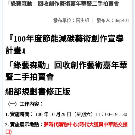
「綠藝森動」回收創作藝術嘉年華暨二手拍賣會
發布單位：
衛生組
|
發布人：
dep401
『
100
年度節能減碳藝術創作宣導
計畫』
「
綠藝森動
」
回收創作藝術嘉年華
暨二手拍賣會
細部規劃書修正版
（一）工作內容：
1.
實施時間：
100
年
10
月
29
日（星期六）
11
：
00~19
：
30
夢時代購物中心
(
時代大道與中華路交接
2.
實施展示地點：
口
)