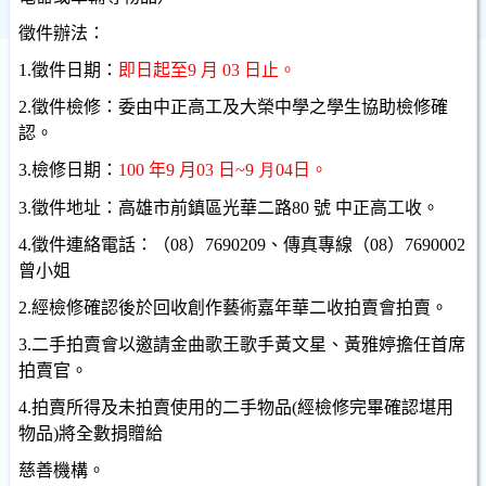
徵件辦法
：
1.
徵件日期：
即日起至
9
月
0
3
日止。
2.
徵件檢修：委由中正高工及大榮中學之學生協助檢修確
認。
3.
檢修日期：
100
年
9
月
03
日
~9
月04
日。
3.
徵件地址：高雄市前鎮區光華二路
80
號 中正高工收。
4.
徵件連絡電話：（
08
）
7690209
、傳真專線（
08
）
7690002
曾小姐
2.
經檢修確認後於回收創作藝術嘉年華二收拍賣會拍賣。
3.
二手拍賣會以邀請金曲歌王歌手黃文星、黃雅婷擔任首席
拍賣官。
4.
拍賣所得及未拍賣使用的二手物品
(
經檢修完畢確認堪用
物品
)
將全數捐贈給
慈善機構。