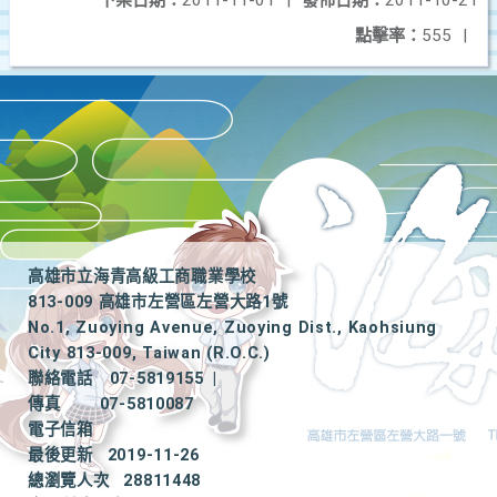
下架日期：
2011-11-01
|
發佈日期：
2011-10-21
點擊率：
555
|
高雄市立海青高級工商職業學校
813-009 高雄市左營區左營大路1號
No.1, Zuoying Avenue, Zuoying Dist., Kaohsiung
City 813-009, Taiwan (R.O.C.)
聯絡電話
07-5819155
|
傳真
07-5810087
電子信箱
最後更新
2019-11-26
總瀏覽人次
28811448