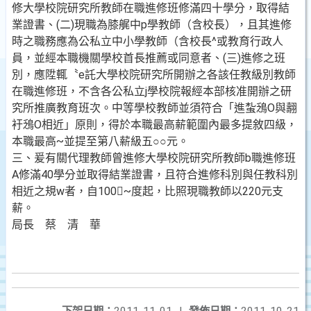
修大學校院研究所教師在職進修班修滿四十學分，取得結
業證書、(二)現職為膝艉中p學教師（含校長），且其進修
時之職務應為公私立中小學教師（含校長^或教育行政人
員，並經本職機關學校首長推薦或同意者、(三)進修之班
別，應陞輒〝e託大學校院研究所開辦之各該任教級別教師
在職進修班，不含各公私立j學校院報經本部核准開辦之研
究所推廣教育班次。中等學校教師並須符合「進蚻鴔O與翿
衧鴔O相近」原則，得於本職最高薪範圍內最多提敘四級，
本職最高~並提至第八薪級五○○元。
三、爰有關代理教師曾進修大學校院研究所教師b職進修班
A修滿40學分並取得結業證書，且符合進修科別與任教科別
相近之規w者，自100~度起，比照現職教師以220元支
薪。
局長 蔡 清 華