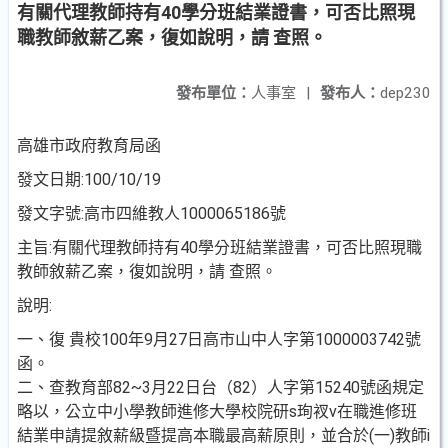
有關代理教師持有40學分班結業證書，可否比照現
職教師敘薪乙案，復如說明，請 查照。
發布單位：
人事室
|
發布人：
dep230
高雄市政府教育局函
發文日期:100/10/19
發文字號:高市四維教人1000065186號
主旨:有關代理教師持有40學分班結業證書，可否比照現職
教師敘薪乙案，復如說明，請 查照。
說明:
一、復 貴校100年9月27日高市山中人字第1000003742號
函。
二、查教育部82~3月22日台（82）人字第15240號函規定
略以，公立中小學教師進修大學校院研s珣衩v在職進修班
結業申請提敘薪級暨提高本職最高薪原則，並合於(一)教師i