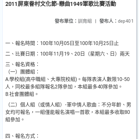
2011屏東眷村文化節-戀曲1949軍歌比賽活動
發布單位：
訓育組
|
發布人：
dep401
一、報名時間：100年10月05日至100年10月25日止
二、比賽日期：100年11月19、20日（星期六、日）兩天
三、報名資格：
（一）團體組：
A.學校組(高中職組、大專院校組)。每隊表演人數限10-50
人，同校最多組隊報名2隊參加，本組最多40隊參加。
B.社會團體組。
（二）個人組（或情人組）-軍中情人歌曲：不分年齡、男
女均可報名，一組僅能報名演唱一首歌，本組最多收取80
組參加。
四、報名方式：