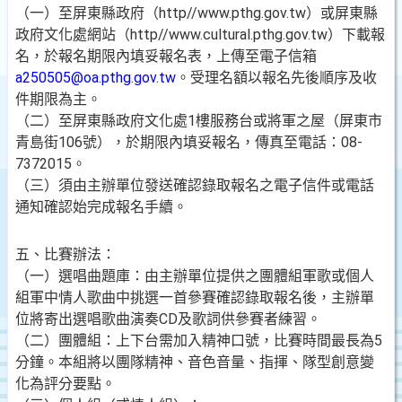
（一）至屏東縣政府（http//www.pthg.gov.tw）或屏東縣
政府文化處網站（http//www.cultural.pthg.gov.tw）下載報
名，於報名期限內填妥報名表，上傳至電子信箱
a250505@oa.pthg.gov.tw
。受理名額以報名先後順序及收
件期限為主。
（二）至屏東縣政府文化處1樓服務台或將軍之屋（屏東市
青島街106號），於期限內填妥報名，傳真至電話：08-
7372015。
（三）須由主辦單位發送確認錄取報名之電子信件或電話
通知確認始完成報名手續。
五、比賽辦法：
（一）選唱曲題庫：由主辦單位提供之團體組軍歌或個人
組軍中情人歌曲中挑選一首參賽確認錄取報名後，主辦單
位將寄出選唱歌曲演奏CD及歌詞供參賽者練習。
（二）團體組：上下台需加入精神口號，比賽時間最長為5
分鐘。本組將以團隊精神、音色音量、指揮、隊型創意變
化為評分要點。