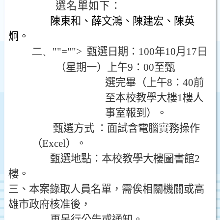
選名單如下：
陳東和、薛文鴻、陳建宏、陳英
炯。
二、
""="">
甄選日期：
100
年
10
月
17
日
（星期一）上午
9
：
00
至甄
選完畢（上午
8
：
40
前
至本校教學大樓
1
樓人
事室報到）。
甄選方式 ：面試含電腦實務操作
（
Excel
）。
甄選地點：本校教學大樓圖書館
2
樓。
三、本案錄取人員名單，需俟相關機關或高
雄市政府核准後，
再另行公告或通知。