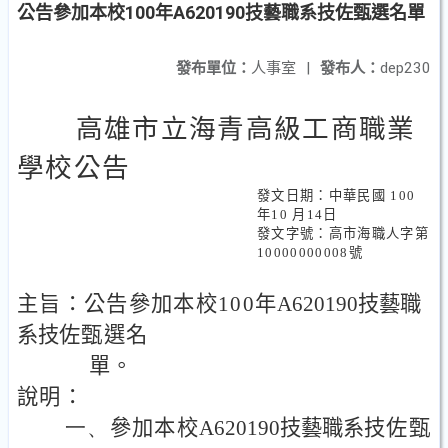
公告參加本校100年A620190技藝職系技佐甄選名單
發布單位：
人事室
|
發布人：
dep230
高雄市立海青高級工商職業
學校公告
發文日期：中華民國
100
年
10
月
14
日
發文字號：高市海職人字第
10000000008
號
主旨：公告參加本校
100
年
A620190
技藝職
系技
佐甄選名
單。
說明：
一、
參加本校
A620190
技藝職系
技佐甄