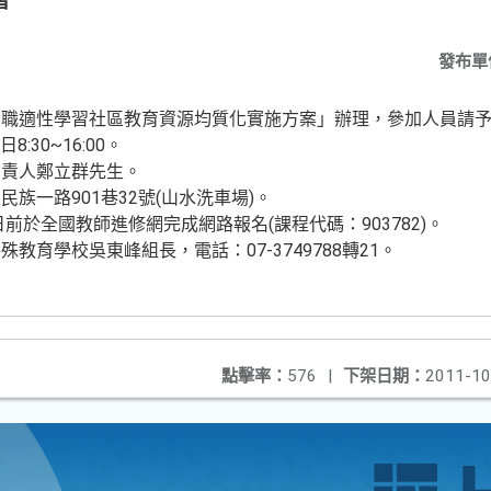
習
發布單
中職適性學習社區教育資源均質化實施方案」辦理，參加人員請
:30~16:00。
負責人鄭立群先生。
族一路901巷32號(山水洗車場)。
日前於全國教師進修網完成網路報名(課程代碼：903782)。
教育學校吳東峰組長，電話：07-3749788轉21。
點擊率：
576
|
下架日期：
2011-10