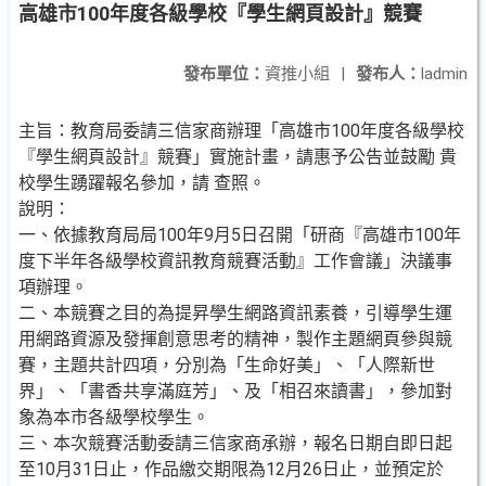
高雄市100年度各級學校『學生網頁設計』競賽
發布單位：
資推小組
|
發布人：
ladmin
主旨：教育局委請三信家商辦理「高雄市100年度各級學校
『學生網頁設計』競賽」實施計畫，請惠予公告並鼓勵 貴
校學生踴躍報名參加，請 查照。
說明：
一、依據教育局局100年9月5日召開「研商『高雄市100年
度下半年各級學校資訊教育競賽活動』工作會議」決議事
項辦理。
二、本競賽之目的為提昇學生網路資訊素養，引導學生運
用網路資源及發揮創意思考的精神，製作主題網頁參與競
賽，主題共計四項，分別為「生命好美」、「人際新世
界」、「書香共享滿庭芳」、及「相召來讀書」，參加對
象為本市各級學校學生。
三、本次競賽活動委請三信家商承辦，報名日期自即日起
至10月31日止，作品繳交期限為12月26日止，並預定於