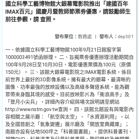
國立科學工藝博物館大銀幕電影院推出「建國百年
IMAX百元」國慶月暨教師節票劵優惠，請鼓勵師生
前往參觀，請 查照。
發布單位：
教務處
|
發布人：
dep301
一、依據國立科學工藝博物館100年9月21日館服字第
1000003491號函辦理。 二、旨揭票劵優惠辦理活動期間自
100年9月28日至10月30日，電影優惠票價為100元（原價
150元）。 三、該館大銀幕電影院之IMAX電影系統，係目
前世界上最好的3D影像系統。擁有最大的銀幕、最清晰的
圖像、功率最強的放映設備以及高級多聲道系統，能為觀
眾帶來身臨其境的感受。目前放映影片為「衝浪高手」及
「登月小尖兵」，詳細內容介紹與場次說明請至網站
http://www.nstm.gov.tw查詢。 四、該館北館設有與電影內
容相關之展示廳：「航空與太空」、「水資源利用」，以
及全國首創之「氣象變遷」展示廳及「開放室典藏庫」；
南館亦設有佔地500坪之「科普圖書館」，提供科普書刊、