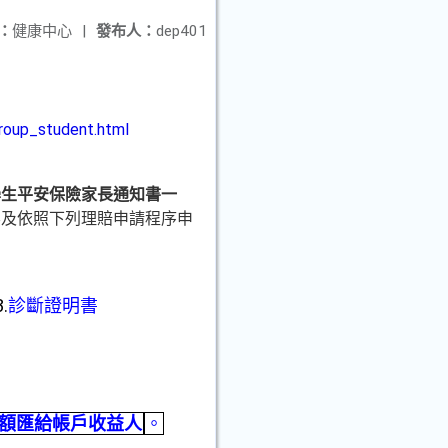
：
健康中心
|
發布人：
dep401
roup_student.html
學生平安保險家長通知書一
容及依照下列理賠申請程序申
3.
診斷證明書
額匯給帳戶收益人
。