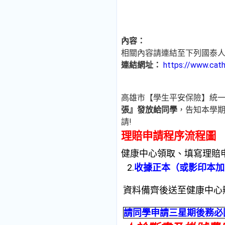
內容：
相關內容請連結至下列國泰
連結網址：
https://www.cat
高雄市【學生平安保險】統
張』發放給同學
，告知本學
請!
理賠申請程序流程圖
健康中心領取、填寫理賠申
2.
收據正本（或影印本加
資料備齊後送至健康中心
請同學申請三星期後務必