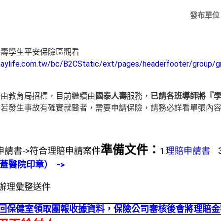
發布單位
人壽學生平安保險區觀看
haylife.com.tw/bc/B2CStatic/ext/pages/headerfooter/group/g
一由教育局招標，目前繼續由
國泰人壽
服務，
已請各班導師將『
期若發生事故有確實就醫者，需要申請保險，請務必詳看單張內
準備文件：
請書->
符合理賠申請案件
理賠申請書
1.
蓋醫院印章） ->
辦理彙整送件
回保健室領取團報收據資料，保險公司審核後會將理賠金