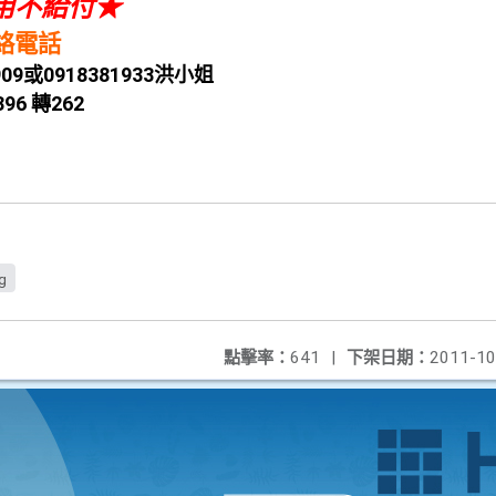
用不給付★
絡電話
909或0918381933洪小姐
96 轉262
g
點擊率：
641
|
下架日期：
2011-10