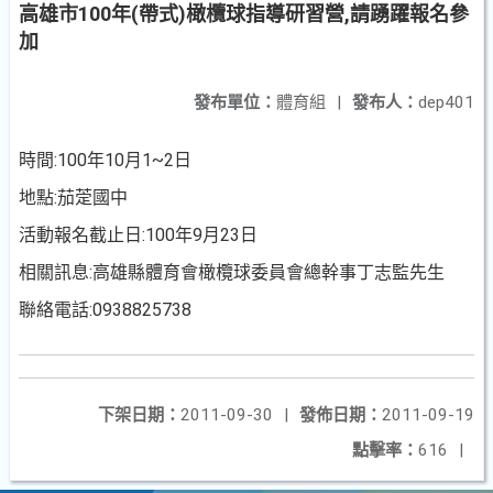
高雄市100年(帶式)橄欖球指導研習營,請踴躍報名參
加
發布單位：
體育組
|
發布人：
dep401
時間:100年10月1~2日
地點:茄萣國中
活動報名截止日:100年9月23日
相關訊息:高雄縣體育會橄欖球委員會總幹事丁志監先生
聯絡電話:0938825738
下架日期：
2011-09-30
|
發佈日期：
2011-09-19
點擊率：
616
|