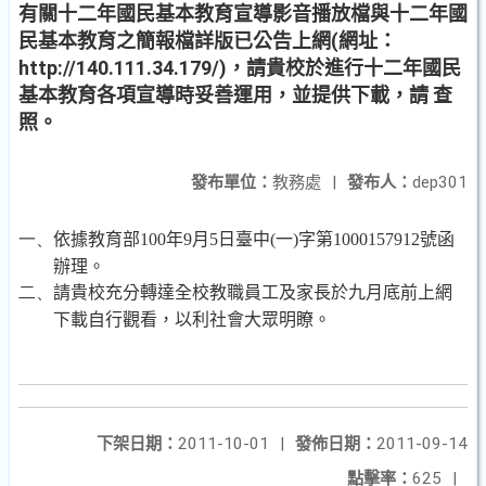
有關十二年國民基本教育宣導影音播放檔與十二年國
民基本教育之簡報檔詳版已公告上網(網址：
http://140.111.34.179/)，請貴校於進行十二年國民
基本教育各項宣導時妥善運用，並提供下載，請 查
照。
發布單位：
教務處
|
發布人：
dep301
一、
依據教育部
100
年
9
月
5
日臺中
(
一
)
字第
1000157912
號函
辦理。
二、
請貴校充分轉達全校教職員工及家長於九月底前上網
下載自行觀看，以利社會大眾明瞭。
下架日期：
2011-10-01
|
發佈日期：
2011-09-14
點擊率：
625
|