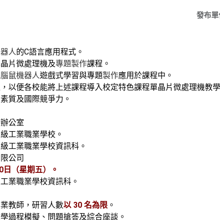
發布單
機器人
的C語言應用程式。
單晶片微處理機及
專題製作
課程。
電腦鼠機器人
遊戲式學習與專題
製作
應用於課程中。
程，以便各校能將上述課程導入
校定特色課程單晶片微處理機教
的素質及國際競爭力
。
部辦公室
高級工業職業學校。
高級工業職業學校資訊科。
有限公司
 30日（星期五）。
級工業職業學校資訊科。
專業教師，研習人數
以 30 名為限
。
教學過程模擬、問題搶答及綜合座談。