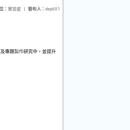
位：
實習處
|
發布人：
dep601
學及
專題
製作
研究中，並提升