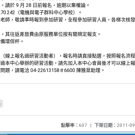
請於 9 月 28 日前報名，逾期以棄權論。
.70.70.242（電機與電子群科中心學校）。
老師，敬請準時報到參加研習，全程參加研習人員，各梯次核發 
假，其往返差旅費由原服務單位按有關規定報支。
自備環保杯。
員（線上報名過研習活動者），報名時請直接點選，按照報名流
名過本中心舉辦的研習活動，請先加入本中心會員後才可以線上
請電洽 04-22613158＃6600 陳雅棻助理。
c
點擊率：
607
|
下架日期：
2011-09