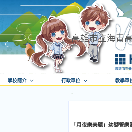
高雄市立海青
學校簡介
行政單位
教學單
:::
「月夜樂美麗」幼獅管樂