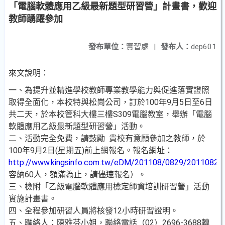
「電腦軟體應用乙級最新題型研習營」計畫書，歡迎
教師踴躍參加
發布單位：
實習處
|
發布人：
dep601
來文說明：
一、為提升並精進學校教師專業教學能力與促進落實證照
取得全面化，本校特與松崗公司，訂於100年9月5日至6日
共二天，於本校管科大樓三樓S309電腦教室，舉辦「電腦
軟體應用乙級最新題型研習營」活動。
二、活動完全免費，請鼓勵 貴校有意願參加之教師，於
100年9月2日(星期五)前上網報名。報名網址：
http://www.kingsinfo.com.tw/eDM/201108/0829/20110829
容納60人，額滿為止，請儘速報名）。
三、檢附「乙級電腦軟體應用檢定師資培訓研習營」活動
實施計畫書。
四、全程參加研習人員將核發12小時研習證明。
五、聯絡人：陳雅芬小姐，聯絡電話（02）2696-3688轉