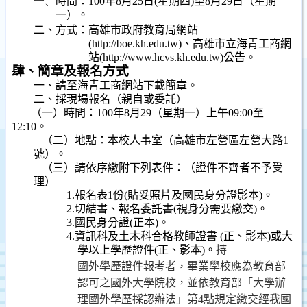
一、
時間：
100
年
8
月
25
日
(
星期四
)
至
8
月
29
日
（星期
一）。
二、方式：高雄市政府教育局網站
(http://
boe.kh.edu.tw)
、高雄市立海青工商網
站
(http://www.hcvs.kh.edu.tw)
公告。
肆、簡章及報名方式
一、請至海青工商網站下載簡章。
二、採現場報名（親自或委託）
（一）時間：
100
年
8
月
29
（星期一）上午
09:00
至
12:10
。
（二）地點：本校人事室（高雄市左營區左營大路
1
號）。
（三）
請依序繳附下列表件：（證件不齊者不予受
理）
1.
報名表
1
份
(
貼妥照片及國民身分證影本
)
。
2.
切結書、報名委託書
(
視身分需要繳交
)
。
3.
國民身分證
(
正本
)
。
4.
資訊科及土木科合格教師證書
(
正、影本
)
或大
學以上學歷證件
(
正、影本
)
。
持
國外學歷證件報考者，畢業學校應為教育部
認可之國外大學院校，並依教育部「大學辦
理國外學歷採認辦法」第
4
點規定繳
交經我國