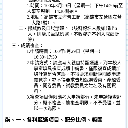
1.
時間：
100
年
8
月
29
日
（星期一）下午
14:20
前至
人事室報到，
14:30
開始。
2.
地點：高雄市立海青工商（高雄市左營區左營
大路
1
號）。
二、採試教及口試辦理。（該科報名人數如超出
6
人，則增加筆試篩選，不收費亦不列入成績計
算
）
三、
成績複查：
1.
申請時間：
100
年
8
月
29
日（星期一）
16:30~17:30
2.
申請方式：請應考人親自持甄選證，到本校人
事室填具複查成績申請書，僅限複查成績加
總計算是否有誤，不得要求重新評閱或申請
閱覽等，亦不得要求告知甄選委員、命題委
員、閱卷委員、試教委員之姓名及有關資
料。
3.
複查項目僅限應考人申請部分，未申請複查部
分，概不複查。逾複查期限，不予受理，並
以一次為限。
柒、一、各科甄選項目、配分比例、範圍