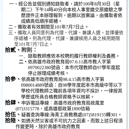
一、經公告並個別通知錄取者，請於
100
年
8
月
30
日
（星
期二）下午
14
時
40
分向本校人事室繳交原繳驗之學
歷證件正本辦理報到，逾期以放棄論，由備取者依
成績高低順序遞補。
二、備取者有效期間至
101
年
7
月
7
日止。
三、
備取人員同意列為代理、代課、兼課人選，並擇優依
序遞補。列為代理、代課、兼課候用人員之候用期限
至
101
年
7
月
7
日止。
拾貳、
附則：
一、
錄取教師應依本校聘約履行教師權利及義務。
二、
依高雄市政府教育局
97.6.11
高市教人字第
0970022380
號函：本市代理教師自
97
學年度起
停止辦理成績考核。
拾參、
依高雄市政府教育局
98.4.15
高市教人字第
0980014889
號函：自
98
學年度起本市高級中等以下
學校代理教師之職前各項年資均不採計，一律按其
學歷或所具合格教師資格予以核薪。
拾肆、
申訴電話專線︰高雄市政府教育局政風室
(07)3315778
，或高雄郵政第
1890
信箱
拾伍、
疑義查詢專線
:
海青工商教務處
(07)5819155
轉
301
。
拾陸、
如遇天然災害或不可抗力之因素，而致上述日程須
作變更時，除於高雄市政府教育