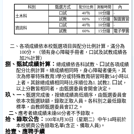
科別
甄選方式
配分比例
測驗時間
口試
40
％
10
分鐘
土木科
試教
60%
15
分鐘
製圖實習（
口試
40
％
10
分鐘
資訊科
試教
60%
15
分鐘
電子學實習
二、
各項成績依本校甄選項目與配分比例計算，滿分為
100
分。（領有身心障礙手冊者，口試及試教成績各
加
2%
計算）
捌、甄試成績計算：
口
總成績依各科試教、
試各項成績
配分比例計算。總成績相同時，身心障礙者優先，其
次為修畢特殊教育
3
學分或特殊教育研習時數
54
小時以
口
上者。其餘總成績相同時比序順位為
1.
試教
2.
試，
以上分數皆相同者，由甄選委員會開會決定。
玖、
一、
甄選完成後，按總成績高低順序，由甄選委員會
依本次甄選缺額，錄取正取人員。各科別之最低錄取
標準，由教師甄選委員會訂之。
二、
應考者總成績未達
60
分者不予錄取。
拾、錄取公告：
100
年
8
月
30
日
（星期二）中午
14
時前於
本校網頁公告錄取名單
(
含正、備取人員
)
。
拾壹、應聘手續