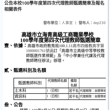
公告本校100學年度第四次代理教師甄選簡章及報名
相關表件
發布單位：
人事室
|
發布人：
dep230
高雄市立海青高級工商職業學校
100
學年度第四次代理教師甄選簡章
壹、依據：
高雄市政府教育局
100.1.11
高市四維教高字第
1000001761
號函
訂「高雄市立高級中等學校教
師甄選作業規範」及「中小學兼任代課及代理
教師聘任辦法」辦理。
貳、甄選科別及名額
代理教師名額
備取
甄選教師科別
名額
土木科
1
（日校）
若干名
代理期限：自開學前一
資訊科
1
（日校）
若干名
代理期限：自開學前一
叁、公告