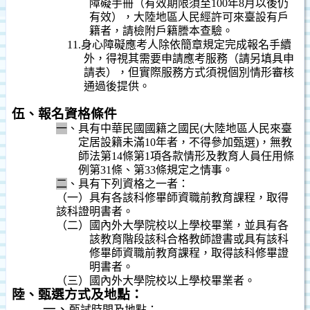
障礙手冊（有效期限須至
100
年
8
月以後仍
有效），大陸地區人民經許可來臺設有戶
籍者，請檢附戶籍謄本查驗。
11.
身心障礙應考人除依簡章規定完成報名手續
外，得視其需要申請應考服務（請另填具申
請表），但實際服務方式須視個別情形審核
通過後提供。
伍、報名資格條件
一
、具有中華民國國籍之國民
(
大陸地區人民來臺
定居設籍未滿
10
年者，不得參加甄選
)
，無教
師法第
14
條第
1
項各款情形及教育人員任用條
例第
31
條、第
33
條規定之情事。
二
、具有下列資格之一者：
（一）具有各該科修畢師資職前教育課程，取得
該科證明書者。
（二）國內外大學院校以上學校畢業，並具有各
該教育階段該科合格教師證書或具有該科
修畢師資職前教育課程，取得該科修畢證
明書者。
（三）國內外大學院校以上學校畢業者。
陸、甄選方式及地點：
一、
甄試時間及地點：