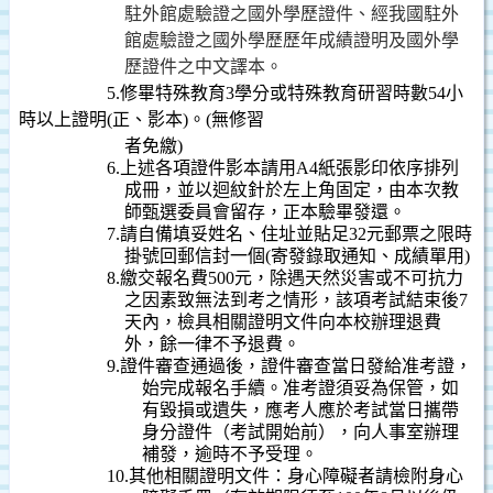
駐外館處驗證之國外學歷證件、經我國駐外
館處驗證之國外學歷歷年成績證明及國外學
歷證件之中文譯本。
5.
修畢特殊教育
3
學分或特殊教育研習時數
54
小
時以上證明
(
正、影本
)
。
(
無修習
者免繳
)
6.
上述各項證件影本請用
A4
紙張影印依序排列
成冊，並以迴紋針於左上角固定，由本次教
師甄選委員會留存，正本驗畢發還。
7.
請自備填妥姓名、住址並貼足
32
元郵票之限時
掛號回郵信封一個
(
寄發錄取通知、成績單用
)
8.
繳交報名費
500
元，
除遇天然災害或不可抗力
之因素致無法到考之情形，該項考試結束後
7
天內，檢具相關證明文件向本校辦理退費
外，餘一律不予退費。
9.
證件審查通過後，證件審查當日發給准考證，
始完成報名手續。准考證須妥為保管，如
有毀損或遺失，應考人應於考試當日攜帶
身分證件（考試開始前），向人事室辦理
補發，逾時不予受理。
10.
其他相關證明文件：身心障礙者請檢附身心