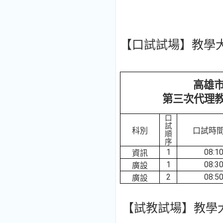
【口試試場】教學大
高雄
第三次代理
口
試
科別
口試時間
順
序
1
08:1
資訊
1
08:3
廣設
2
08:5
廣設
【試教試場】教學大