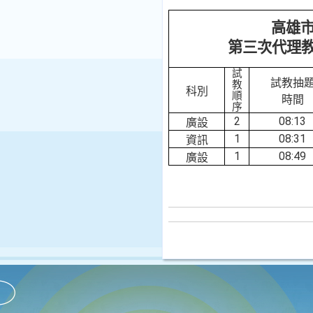
高雄
第三次代理
試
試教抽
教
科別
順
時間
序
2
08:13
廣設
1
08:31
資訊
1
08:49
廣設