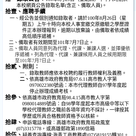
本校網頁公告錄取名單
(
含正、備取人員
)
。
拾壹、應聘手續
一、經公告並個別通知錄取者，請於
100
年
8
月
26
日
（星
期五）上午十時向本校人事室繳交原繳驗之學歷證
件正本辦理報到，逾期以放棄論，由備取者依成績
高低順序遞補。
二、備取者有效期間至
101
年
7
月
7
日止。
三、
備取人員同意列為代理、代課、兼課人選，並擇優依
序遞補。列為代理、代課、兼課候用人員之候用期限
至
101
年
7
月
7
日止。
拾貳、
附則：
一、
錄取教師應依本校聘約履行教師權利及義務。
二、
依高雄市政府教育局
97.6.11
高市教人字第
0970022380
號函：本市代理教師自
97
學年度起
停止辦理成績考核。
拾參、
依高雄市政府教育局
98.4.15
高市教人字第
0980014889
號函：自
98
學年度起本市高級中等以下
學校代理教師之職前各項年資均不採計，一律按其
學歷或所具合格教師資格予以核薪。
拾肆、
申訴電話專線︰高雄市政府教育局政風室
(07)3315778
，或高雄郵政第
1890
信箱
拾伍、
疑義查詢專線
:
海青工商教務處
(07)5819155
轉
301
。