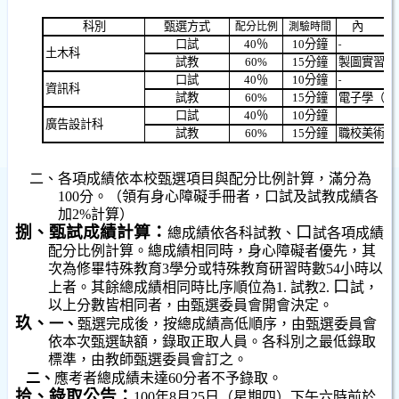
科別
甄選方式
配分比例
測驗時間
口試
40
％
10
分鐘
土木科
試教
60%
15
分鐘
製圖實習（
口試
40
％
10
分鐘
資訊科
試教
60%
15
分鐘
電子學（台
口試
40
％
10
分鐘
廣告設計科
試教
60%
15
分鐘
職校美術（
二、
各項成績依本校甄選項目與配分比例計算，滿分為
100
分。（領有身心障礙手冊者，口試及試教成績各
加
2%
計算）
捌、甄試成績計算：
口
總成績依各科試教、
試各項成績
配分比例計算。總成績相同時，身心障礙者優先，其
次為修畢特殊教育
3
學分或特殊教育研習時數
54
小時以
口
上者。其餘總成績相同時比序順位為
1.
試教
2.
試，
以上分數皆相同者，由甄選委員會開會決定。
玖、
一、
甄選完成後，按總成績高低順序，由甄選委員會
依本次甄選缺額，錄取正取人員。各科別之最低錄取
標準，由教師甄選委員會訂之。
二、
應考者總成績未達
60
分者不予錄取。
拾、錄取公告：
100
年
8
月
25
日
（星期四）下午六時前於