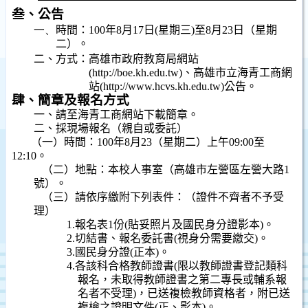
叁、公告
一、
時間：
100
年
8
月
17
日
(
星期三
)
至
8
月
23
日
（星期
二）。
二、方式：高雄市政府教育局網站
(http://
boe.kh.edu.tw)
、高雄市立海青工商網
站
(http://www.hcvs.kh.edu.tw)
公告。
肆、簡章及報名方式
一、請至海青工商網站下載簡章。
二、採現場報名（親自或委託）
（一）時間：
100
年
8
月
23
（星期二）上午
09:00
至
12:10
。
（二）地點：本校人事室（高雄市左營區左營大路
1
號）。
（三）
請依序繳附下列表件：（證件不齊者不予受
理）
1.
報名表
1
份
(
貼妥照片及國民身分證影本
)
。
2.
切結書、報名委託書
(
視身分需要繳交
)
。
3.
國民身分證
(
正本
)
。
4.
各該科合格教師證書
(
限以教師證書登記類科
報名，未取得教師證書之第二專長或輔系報
名者不受理
)
，已送複檢教師資格者，附已送
複檢之證明文件
(
正、影本
)
。