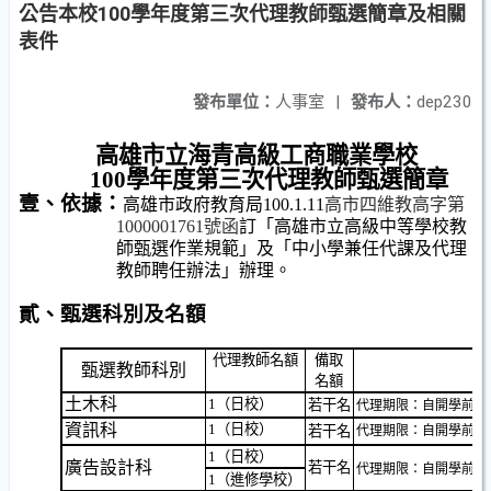
公告本校100學年度第三次代理教師甄選簡章及相關
表件
發布單位：
人事室
|
發布人：
dep230
高雄市立海青高級工商職業學校
100
學年度第三次代理教師甄選簡章
壹、依據：
高雄市政府教育局
100.1.11
高市四維教高字第
1000001761
號函
訂「高雄市立高級中等學校教
師甄選作業規範」及「中小學兼任代課及代理
教師聘任辦法」辦理。
貳、甄選科別及名額
代理教師名額
備取
甄選教師科別
名額
土木科
1
（日校）
若干名
代理期限：自開學前一
資訊科
1
（日校）
若干名
代理期限：自開學前一
1
（日校）
廣告設計科
若干名
代理期限：自開學前一
1
（進修學校）