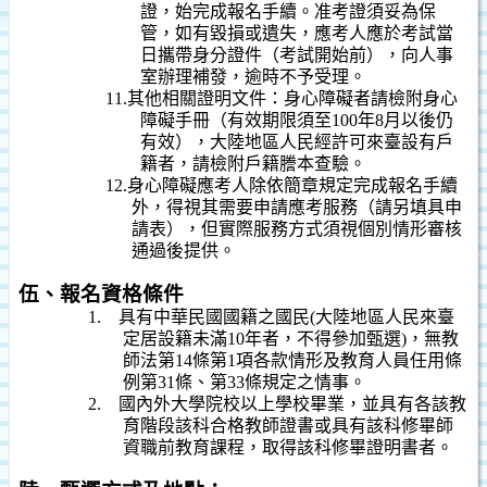
證，始完成報名手續。准考證須妥為保
管，如有毀損或遺失，應考人應於考試當
日攜帶身分證件（考試開始前），向人事
室辦理補發，逾時不予受理。
11.
其他相關證明文件：身心障礙者請檢附身心
障礙手冊（有效期限須至
100
年
8
月以後仍
有效），大陸地區人民經許可來臺設有戶
籍者，請檢附戶籍謄本查驗。
12.
身心障礙應考人除依簡章規定完成報名手續
外，得視其需要申請應考服務（請另填具申
請表），但實際服務方式須視個別情形審核
通過後提供。
伍、報名資格條件
1.
具有中華民國國籍之國民
(
大陸地區人民來臺
定居設籍未滿
10
年者，不得參加甄選
)
，無教
師法第
14
條第
1
項各款情形及教育人員任用條
例第
31
條、第
33
條規定之情事。
2.
國內外大學院校以上學校畢業，並具有各該教
育階段該科合格教師證書或具有該科修畢師
資職前教育課程，取得該科修畢證明書者。