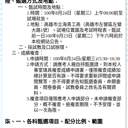
陸、甄選方式及地點：
一、
甄試時間及地點：
1.
時間：
100
年
8
月
24
日
（星期三）上午
08:00
前至
試場就坐。
2.
地點：高雄市立海青工商（高雄市左營區左營
大路
1
號）。試場位置圖及考試時程表，
甄
試
前一日
100
年
8
月
23
日
（星期二）下午六時前於
本校網站公告。
二、採試教及口試辦理。
三、
成績複查：
1.
申請時間：
100
年
8
月
24
日
(
星期三
)15:30~16:30
2.
申請方式：請應考人親自持甄選證，到本校人
事室填具複查成績申請書，僅限複查成績加
總計算是否有誤，不得要求重新評閱或申請
閱覽等，亦不得要求告知甄選委員、命題委
員、閱卷委員、試教委員之姓名及有關資
料。
3.
複查項目僅限應考人申請部分，未申請複查部
分，概不複查。逾複查期限，不予受理，並
以一次為限。
柒、一、各科甄選項目、配分比例、範圍