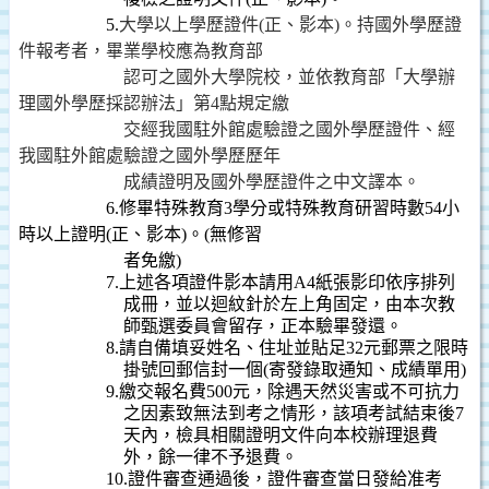
5.
大學以上學歷證件
(
正、影本
)
。持國外學歷證
件報考者，畢業學校應為教育部
認可之國外大學院校，並依教育部「大學辦
理國外學歷採認辦法」第
4
點規定繳
交經我國駐外館處驗證之國外學歷證件、經
我國駐外館處驗證之國外學歷歷年
成績證明及國外學歷證件之中文譯本。
6.
修畢特殊教育
3
學分或特殊教育研習時數
54
小
時以上證明
(
正、影本
)
。
(
無修習
者免繳
)
7.
上述各項證件影本請用
A4
紙張影印依序排列
成冊，並以迴紋針於左上角固定，由本次教
師甄選委員會留存，正本驗畢發還。
8.
請自備填妥姓名、住址並貼足
32
元郵票之限時
掛號回郵信封一個
(
寄發錄取通知、成績單用
)
9.
繳交報名費
500
元，
除遇天然災害或不可抗力
之因素致無法到考之情形，該項考試結束後
7
天內，檢具相關證明文件向本校辦理退費
外，餘一律不予退費。
10.
證件審查通過後，證件審查當日發給准考