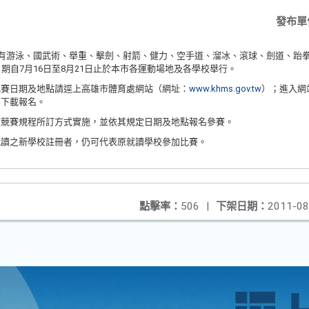
發布單
計有游泳、國武術、舉重、擊劍、射箭、健力、空手道、溜冰、滾球、劍道、跆
期自7月16日至8月21日止於本市各運動場地及各學校舉行。
比賽日期及地點請逕上高雄市體育處網站（網址：
www.khms.gov.tw
）；進入網
目下載報名。
該競賽規程所訂方式實施，並依其規定日期及地點報名參賽。
就讀之新學校註冊者，仍可代表原就讀學校參加比賽。
點擊率：
506
|
下架日期：
2011-08