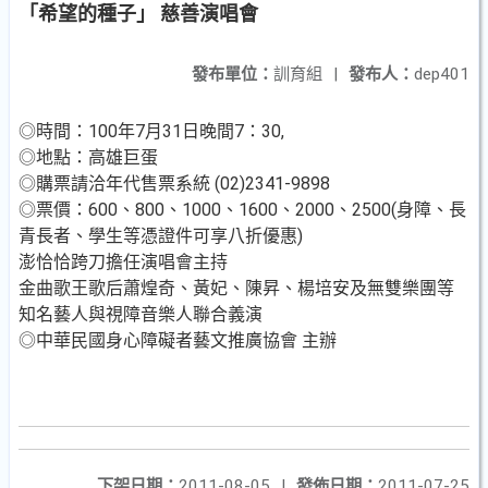
「希望的種子」 慈善演唱會
發布單位：
訓育組
|
發布人：
dep401
◎時間：100年7月31日晚間7：30,
◎地點：高雄巨蛋
◎購票請洽年代售票系統 (02)2341-9898
◎票價：600、800、1000、1600、2000、2500(身障、長
青長者、學生等憑證件可享八折優惠)
澎恰恰跨刀擔任演唱會主持
金曲歌王歌后蕭煌奇、黃妃、陳昇、楊培安及無雙樂團等
知名藝人與視障音樂人聯合義演
◎中華民國身心障礙者藝文推廣協會 主辦
下架日期：
2011-08-05
|
發佈日期：
2011-07-25