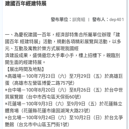
建國百年經建特展
發布單位：
訓育組
|
發布人：
dep401
一、為慶祝建國一百年，經濟部特集合所屬單位辦理「建
國百年 經建特展」活動，規劃各項精彩展覽與活動，以多
元、互動及寓教於樂方式展現我國經
濟建設成果，盛情邀您大手牽小手，樓上招樓下，親臨別
開生面的經建特展。
【展出時間及地點】
※高雄場－100年7月23日（六）至7月29日（五）於高雄巨
蛋（高雄市左營區博愛二路757號）
※台中場－100年8月20日（六）至8月26日（五）於台中世
貿展覽館（台中市西屯區天保街60號）
※花蓮場－100年9月3日（六）至9月9日（五）於花蓮縣立
體育場（花蓮縣花蓮市達固湖灣大路23號）
※台北場－100年9月24日（六）至10月2日（日）於台北爭
艷館（台北市中山區玉門街1號）